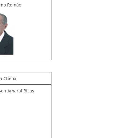
asmo Romão
a Chefia
ison Amaral Bicas