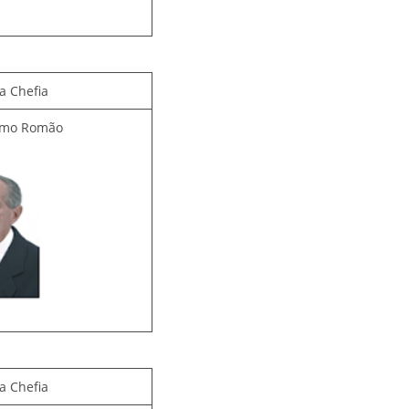
a Chefia
asmo Romão
a Chefia