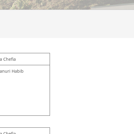
a Chefia
Tanuri Habib
a Chefia