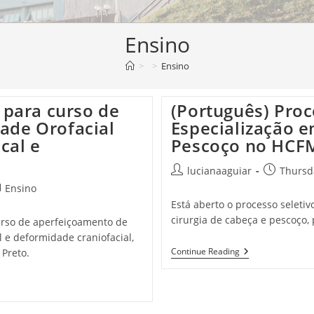
Ensino
>
>
Ensino
 para curso de
(Português) Proc
ade Orofacial
Especialização e
cal e
Pescoço no HCF
lucianaaguiar
Thursd
Ensino
Está aberto o processo seletiv
cirurgia de cabeça e pescoço
curso de aperfeiçoamento de
 e deformidade craniofacial,
Continue Reading
Preto.